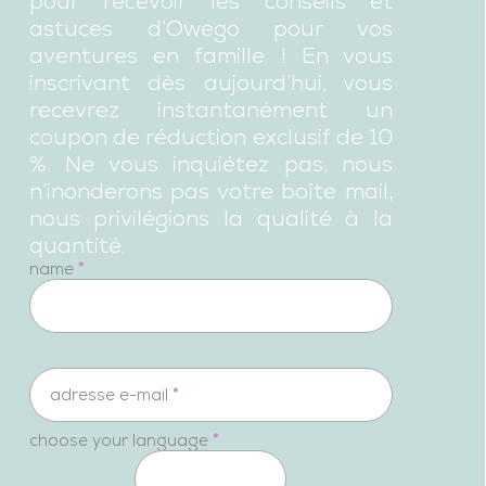
pour recevoir les conseils et
astuces d’Owego pour vos
aventures en famille ! En vous
inscrivant dès aujourd’hui, vous
recevrez instantanément un
coupon de réduction exclusif de 10
%. Ne vous inquiétez pas, nous
n’inonderons pas votre boîte mail,
nous privilégions la qualité à la
quantité.
newsletter
name
*
adresse e-mail
*
choose your language
*