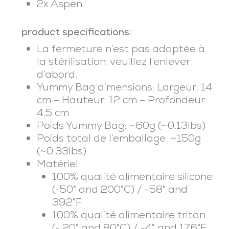
2x Aspen
product specifications:
La fermeture n’est pas adaptée à
la stérilisation, veuillez l’enlever
d’abord.
Yummy Bag dimensions: Largeur: 14
cm – Hauteur: 12 cm – Profondeur:
4,5 cm
Poids Yummy Bag: ~60g (~0.13lbs)
Poids total de l’emballage: ~150g
(~0.33lbs)
Matériel:
100% qualité alimentaire silicone
(-50° and 200°C) / -58° and
392°F
100% qualité alimentaire tritan
(- 20° and 80°C) / -4° and 176°F.