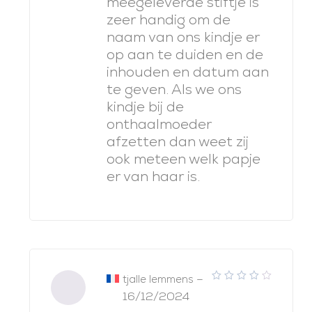
meegeleverde stiftje is
zeer handig om de
naam van ons kindje er
op aan te duiden en de
inhouden en datum aan
te geven. Als we ons
kindje bij de
onthaalmoeder
afzetten dan weet zij
ook meteen welk papje
er van haar is.
–
tjalle lemmens
4
note
16/12/2024
sur 5