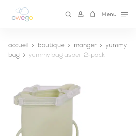
Skip
to
search
account
cart
Menu
close
main
cart
content
accueil
boutique
manger
yummy
bag
yummy bag aspen 2-pack