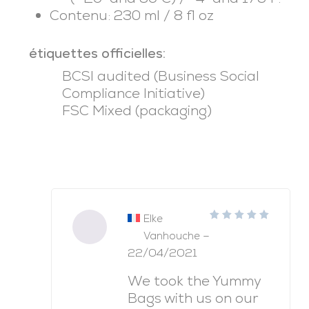
Contenu: 230 ml / 8 fl oz
étiquettes officielles:
BCSI audited (Business Social
Compliance Initiative)
FSC Mixed (packaging)
Elke
5
note
–
Vanhouche
sur 5
22/04/2021
We took the Yummy
Bags with us on our