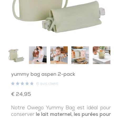
yummy bag aspen 2-pack
6
avis client
rated
6
4.83
€
24,95
out of 5
based
on
customer
Notre Owego Yummy Bag est idéal pour
ratings
conserver
le lait maternel, les purées pour