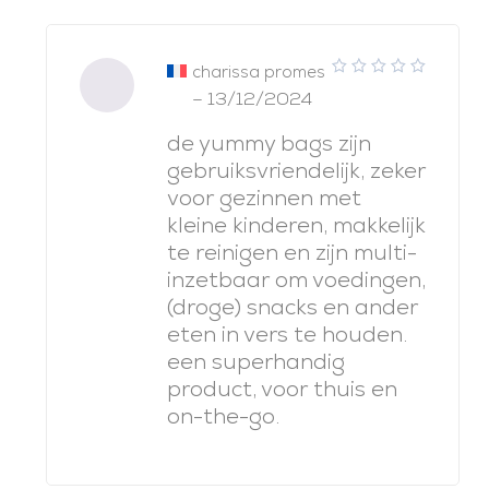
charissa promes
5
note
–
13/12/2024
sur 5
de yummy bags zijn
gebruiksvriendelijk, zeker
voor gezinnen met
kleine kinderen, makkelijk
te reinigen en zijn multi-
inzetbaar om voedingen,
(droge) snacks en ander
eten in vers te houden.
een superhandig
product, voor thuis en
on-the-go.