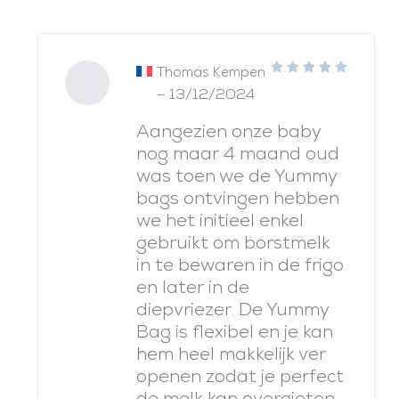
Thomas Kempen
5
note
–
13/12/2024
sur 5
Aangezien onze baby
nog maar 4 maand oud
was toen we de Yummy
bags ontvingen hebben
we het initieel enkel
gebruikt om borstmelk
in te bewaren in de frigo
en later in de
diepvriezer. De Yummy
Bag is flexibel en je kan
hem heel makkelijk ver
openen zodat je perfect
de melk kan overgieten