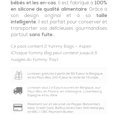
bébés et les en-cas
. Il est fabriqué à
100%
en silicone de qualité alimentaire
. Grâce à
son design original et à sa
taille
intelligente
,
il est parfait pour conserver et
transporter vos délicieuses gourmandises
partout
sans fuite.
Ce pack contient 2 Yummy Bags – Aspen
(Chaque Yummy Bag peut contenir jusqu’à 5
nuages du Yummy Tray)
Livraison gratuite à partir de 50 € pour la Belgique
et les Pays-Bas, 100 € pour le reste de l’Europe
Livraison sous 1 à 5 jours ouvrés en Belgique, aux
Pays-Bas, en France, en Allemagne, Luxembourg,
Espagne et au Italie
Paiement sûr et sécurisé via Paypal, Bancontact,
Ideal, Credit Card, Belfius Direct Net, ING Home’pay
et KBC / CBC Payment Button