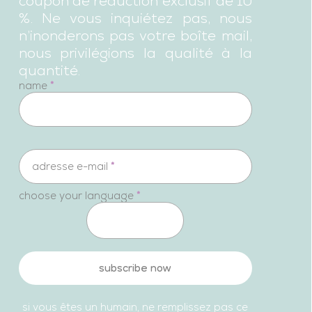
coupon de réduction exclusif de 10
%. Ne vous inquiétez pas, nous
n’inonderons pas votre boîte mail,
nous privilégions la qualité à la
quantité.
newsletter
name
*
adresse e-mail
*
choose your language
*
subscribe now
si vous êtes un humain, ne remplissez pas ce