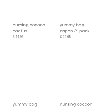
nursing cocoon
yummy bag
cactus
aspen 2-pack
€
44,95
€
24,95
yummy bag
nursing cocoon