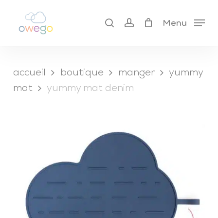
Skip
to
search
account
cart
Menu
close
main
cart
content
accueil
boutique
manger
yummy
mat
yummy mat denim