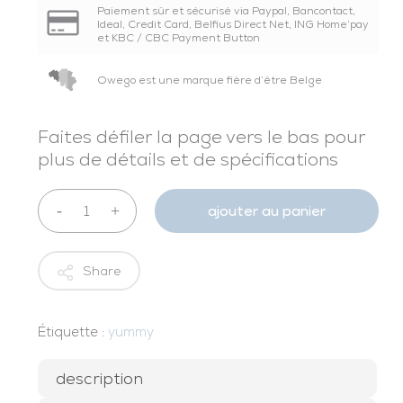
Paiement sûr et sécurisé via Paypal, Bancontact,
Ideal, Credit Card, Belfius Direct Net, ING Home’pay
et KBC / CBC Payment Button
Owego est une marque fière d’être Belge
Faites défiler la page vers le bas pour
plus de détails et de spécifications
ajouter au panier
Share
Étiquette :
yummy
description