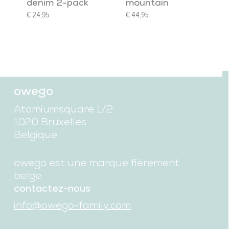
denim 2-pack
mountain
€
24,95
€
44,95
owego
Atomiumsquare 1/2
1020 Bruxelles
Belgique
owego est une marque fièrement
belge
contactez-nous
info@owego-family.com