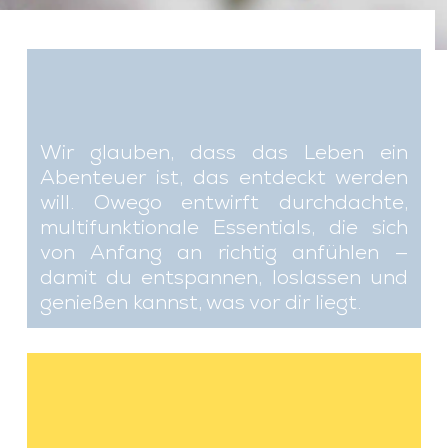
Wir glauben, dass das Leben ein
Abenteuer ist, das entdeckt werden
will.
Owego entwirft durchdachte,
multifunktionale Essentials, die sich
von Anfang an richtig anfühlen —
damit du entspannen, loslassen und
genießen kannst, was vor dir liegt.