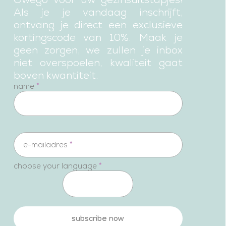
Als je je vandaag inschrijft,
ontvang je direct een exclusieve
kortingscode van 10%. Maak je
geen zorgen, we zullen je inbox
niet overspoelen, kwaliteit gaat
boven kwantiteit.
newsletter
name
*
e-mailadres
*
choose your language
*
subscribe now