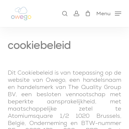
Skip
to
search
account
cart
Menu
close
main
cart
content
cookiebeleid
Dit Cookiebeleid is van toepassing op de
website van Owego, een handelsnaam
en handelsmerk van The Quality Group
BV, een besloten vennootschap met
beperkte aansprakelijkheid, met
maatschappelijke zetel te
Atomiumsquare 1/2 1020 Brussels,
België, Onderneming en BTW-nummer