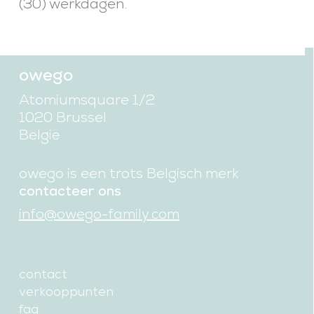
(30) werkdagen.
owego
Atomiumsquare 1/2
1020 Brussel
België
owego is een trots Belgisch merk
contacteer ons
info@owego-family.com
contact
verkooppunten
faq