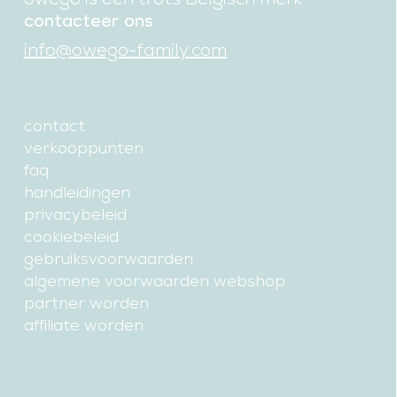
contacteer ons
info@owego-family.com
contact
verkooppunten
faq
handleidingen
privacybeleid
cookiebeleid
gebruiksvoorwaarden
algemene voorwaarden webshop
partner worden
affiliate worden