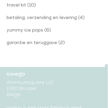
travel kit
(10)
betaling, verzending en levering
(4)
yummy ice pops
(6)
garantie en teruggave
(2)
owego
Atomiumsquare 1/2
1020 Brussel
België
owego is een trots Belgisch merk