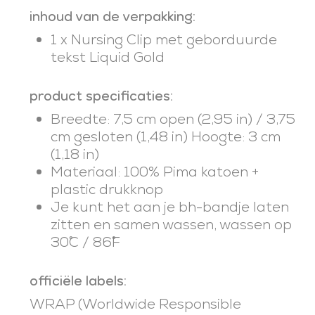
inhoud van de verpakking:
1 x Nursing Clip met geborduurde
tekst Liquid Gold
product specificaties:
Breedte: 7,5 cm open (2,95 in) / 3,75
cm gesloten (1,48 in) Hoogte: 3 cm
(1,18 in)
Materiaal: 100% Pima katoen +
plastic drukknop
Je kunt het aan je bh-bandje laten
zitten en samen wassen, wassen op
30˚C / 86˚F
officiële labels:
WRAP (Worldwide Responsible