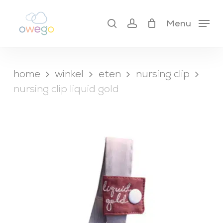
Skip
to
search
account
cart
Menu
close
main
cart
content
home
winkel
eten
nursing clip
nursing clip liquid gold