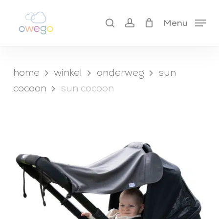
Skip
to
search
account
cart
Menu
close
main
cart
content
home
winkel
onderweg
sun
cocoon
sun cocoon