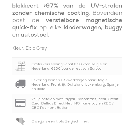
blokkeert >97% van de UV-stralen
zonder chemische coating
. Bovendien
past de
verstelbare magnetische
quick-fix
op elke
kinderwagen, buggy
en
autostoel
.
Kleur: Epic Grey
Gratis verzending vanaf € 50 voor België en
Nederland, € 100 voor de rest van Europa
Levering binnen 1-5 werkdagen naar België,
Nederland, Frankrijk, Duitsland, Luxemburg, Spanje
en Italië
Veilig betalen met Paypal, Bancontact, Ideal, Credit
Card, Belfius Direct Net, ING Home’pay en KBC /
CBC Payment Button
Owego is een trots Belgisch merk